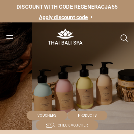
DISCOUNT WITH CODE REGENERACJA55
Apply discount code
VOUCHERS
PRODUCTS
CHECK VOUCHER