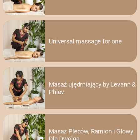
Universal massage for one
Masaż ujędrniający by Levann &
Phlov
Masaż Pleców, Ramion i Głowy
Dla Dwojga